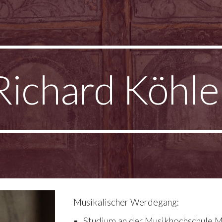
ip to main content
Skip to navigat
Richard Köhle
Musikalischer
 Werdegang:
Studium an der Musikhochschule M